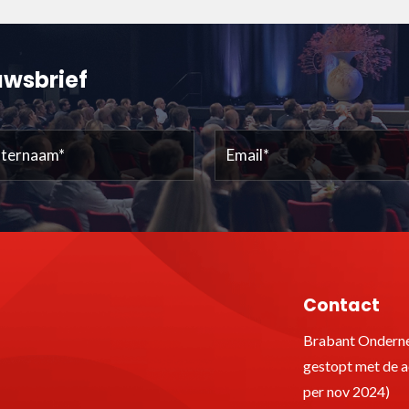
euwsbrief
ernaam
Email
(Vereist)
(Vereist)
Contact
Brabant Onderne
gestopt met de ac
per nov 2024)