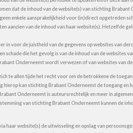
en dat de inhoud van de website(s) van stichting Brabant O
en enkele aansprakelijkheid voor (in)direct opgetreden scha
n aanzien van de inhoud van haar website(s). Hetzelfde geldt
 in voor de juistheid van de gegevens op websites van derd
den schade die het gevolg is van de inhoud van de websites 
 Brabant Onderneemt wordt verwezen of van websites van der
ch te allen tijde het recht voor om de betrokkene de toegang
ing hierop kan stichting Brabant Onderneemt de toegang en h
 Brabant Onderneemt is auteursrechtelijk en meer in algemene
estemming van stichting Brabant Onderneemt kunnen de inho
via haar website(s) de uitwisseling en opslag van persoonsg