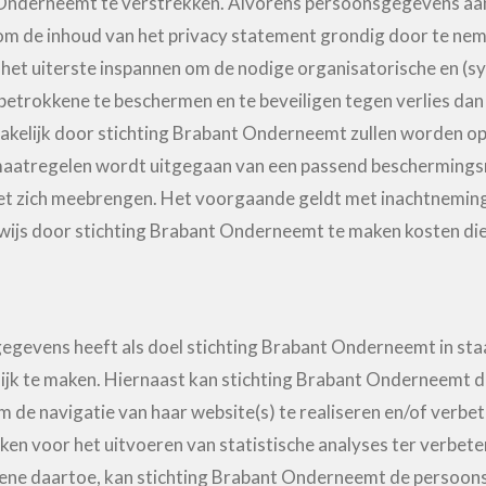
 Onderneemt te verstrekken. Alvorens persoonsgegevens aa
om de inhoud van het privacy statement grondig door te nem
t het uiterste inspannen om de nodige organisatorische en 
etrokkene te beschermen en te beveiligen tegen verlies dan 
akelijk door stichting Brabant Onderneemt zullen worden op
atregelen wordt uitgegaan van een passend beschermingsnive
t zich meebrengen. Het voorgaande geldt met inachtneming 
rwijs door stichting Brabant Onderneemt te maken kosten di
evens heeft als doel stichting Brabant Onderneemt in staat
elijk te maken. Hiernaast kan stichting Brabant Ondernee
de navigatie van haar website(s) te realiseren en/of verbet
voor het uitvoeren van statistische analyses ter verbeteri
kene daartoe, kan stichting Brabant Onderneemt de persoo