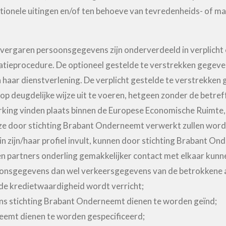
ionele uitingen en/of ten behoeve van tevredenheids- of m
vergaren persoonsgegevens zijn onderverdeeld in verplicht 
stratieprocedure. De optioneel gestelde te verstrekken gege
aar dienstverlening. De verplicht gestelde te verstrekken 
p deugdelijke wijze uit te voeren, hetgeen zonder de betreff
ing vinden plaats binnen de Europese Economische Ruimte, 
ze door stichting Brabant Onderneemt verwerkt zullen word
 zijn/haar profiel invult, kunnen door stichting Brabant On
en partners onderling gemakkelijker contact met elkaar kun
onsgegevens dan wel verkeersgegevens van de betrokkene aan
de kredietwaardigheid wordt verricht;
ns stichting Brabant Onderneemt dienen te worden geïnd;
neemt dienen te worden gespecificeerd;