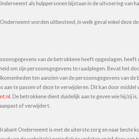
 Onderneemt als hulppersonen bijstaan in de uitvoering van 
Onderneemt worden uitbesteed, in welk geval enkel deze der
soonsgegevens van de betrokkene heeft opgeslagen, heeft d
eid om zijn persoonsgegevens te raadplegen. Bevat het do
olkomenheden ten aanzien van de persoonsgegevens van de b
an te passen of deze te verwijderen. Dit kan door middel v
t.nl
. De betrokkene dient duidelijk aan te geven wie hij/zij
anpast of verwijdert.
 Brabant Onderneemt is met de uiterste zorg en naar beste 
oud van de website(s) periodiek te updaten en/of deze aan te