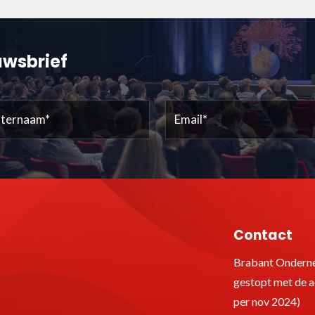
euwsbrief
ernaam
Email
(Vereist)
(Vereist)
Contact
Brabant Onderne
gestopt met de ac
per nov 2024)