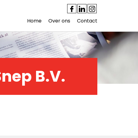
Home
Over ons
Contact
Snep B.V.