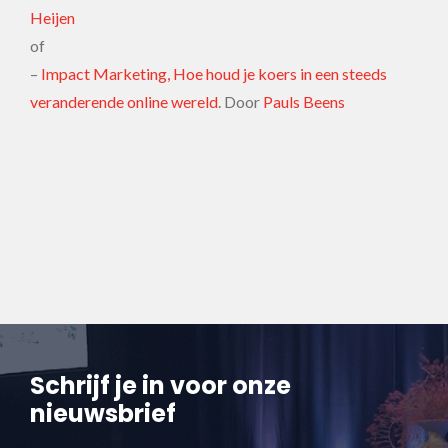
Heijen
of
–
Impact Marketing, Hoe houd je koers in een steeds
veranderende online wereld
. Door
Pauls Beens
Schrijf je in voor onze
nieuwsbrief