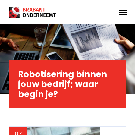
Robotisering binnen
jouw bedrijf; waar
begin je?
07