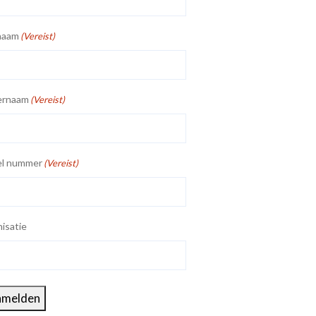
naam
(Vereist)
ernaam
(Vereist)
el nummer
(Vereist)
isatie
nmelden