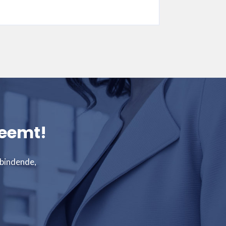
neemt!
rbindende,