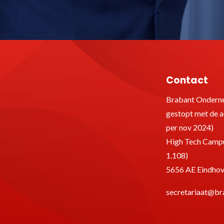
Contact
Brabant Onderne
gestopt met de ac
per nov 2024)
High Tech Campu
1.108)
5656 AE Eindho
secretariaat@br