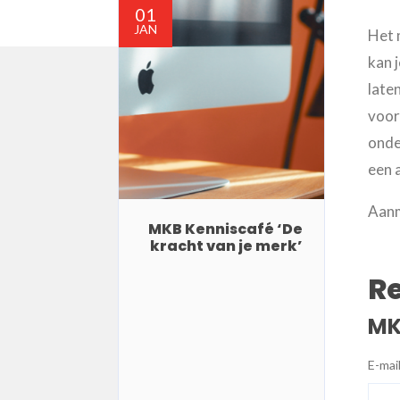
01
JAN
Het 
kan 
late
voor 
onde
een 
Aan
MKB Kenniscafé ‘De
kracht van je merk’
Re
MK
E-mai