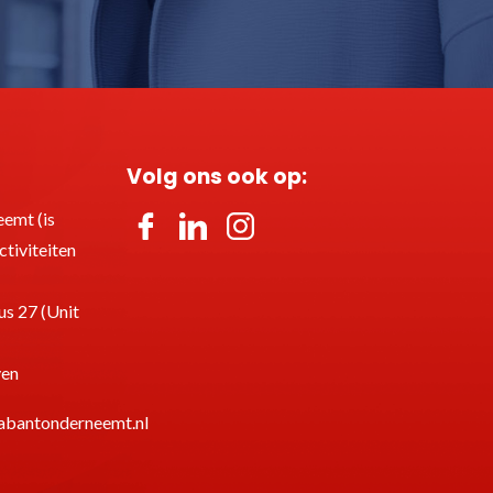
Volg ons ook op:
emt (is
tiviteiten
s 27 (Unit
ven
abantonderneemt.nl