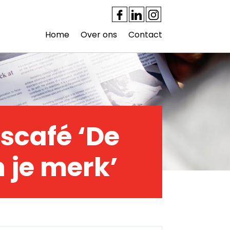
Home
Over ons
Contact
scafé ‘De
 je merk’