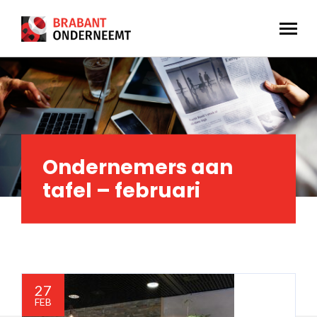
Ondernemers aan
tafel – februari
27
FEB