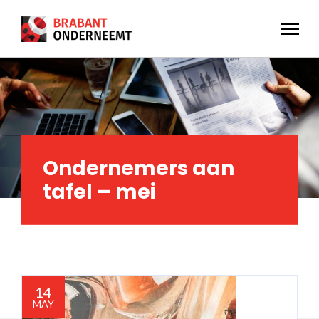
Ondernemers aan
tafel – mei
14
MAY