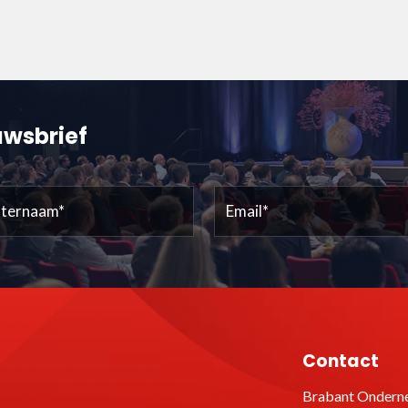
euwsbrief
ernaam
Email
(Vereist)
(Vereist)
Contact
Brabant Onderne